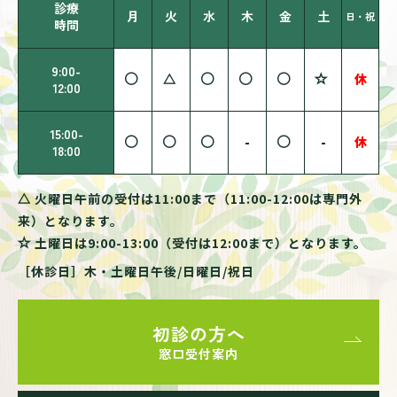
診療
月
火
水
木
金
土
日・祝
時間
9:00-
休
12:00
15:00-
-
-
休
18:00
火曜日午前の受付は11:00まで（11:00-12:00は専門外
来）となります。
土曜日は9:00-13:00（受付は12:00まで）となります。
［休診日］木・土曜日午後/日曜日/祝日
初診の方へ
窓口受付案内