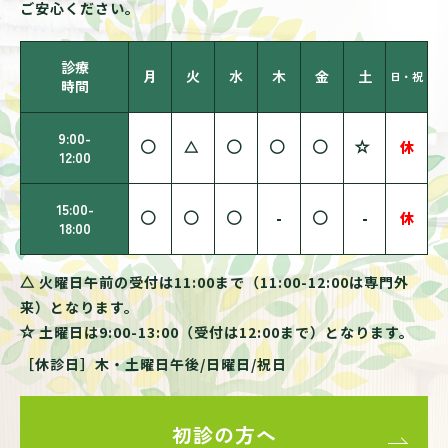
ご安心ください。
診療
月
火
水
木
金
土
日・祝
時間
9:00-
休
12:00
15:00-
-
-
休
18:00
火曜日午前の受付は11:00まで（11:00-12:00は専門外
来）となります。
土曜日は9:00-13:00（受付は12:00まで）となります。
［休診日］木・土曜日午後/日曜日/祝日
初診の方へ