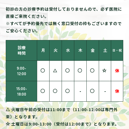
初診の方の診療予約は受付しておりませんので、必ず医院に
直接ご来院ください。
※すべてが予約優先では無く窓口受付の枠もございますので
ご安心ください。
診療
月
火
水
木
金
土
日・祝
時間
9:00-
休
12:00
15:00-
-
-
休
18:00
火曜日午前の受付は11:00まで（11:00-12:00は専門外
来）となります。
土曜日は9:00-13:00（受付は12:00まで）となります。